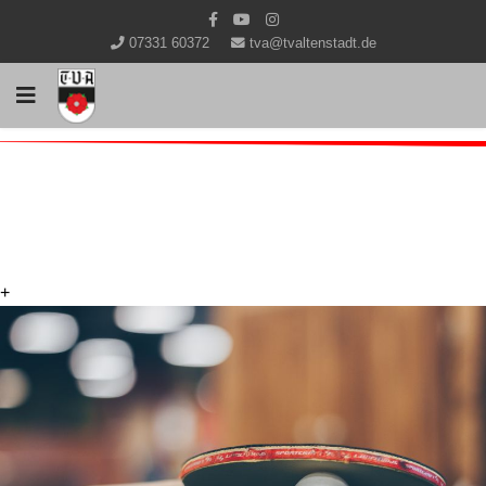
07331 60372
tva@tvaltenstadt.de
+