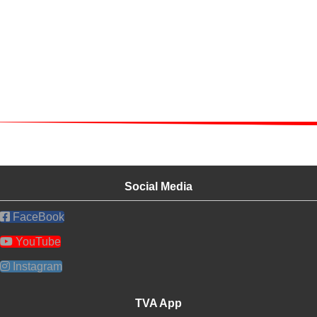
Social Media
FaceBook
YouTube
Instagram
TVA App